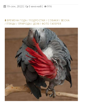
19-сен, 2022
0 мнений
916
ВРЕМЕНА ГОДА
/
ПОДРОСТКИ
/
СОБАКИ
/
ВЕСНА
/
ПТИЦЫ
/
ПРИРОДА
/
ДОМ
/
ФОТО ГАЛЕРЕЯ