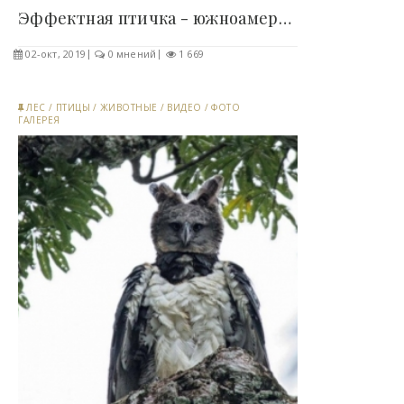
Эффектная птичка - южноамериканская гарпия (14..
02-окт, 2019
0 мнений
1 669
ЛЕС
/
ПТИЦЫ
/
ЖИВОТНЫЕ
/
ВИДЕО
/
ФОТО
ГАЛЕРЕЯ