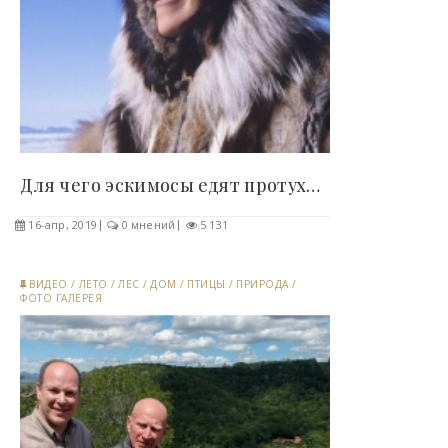
Для чего эскимосы едят протухший жир тюленя и..
16-апр, 2019
0 мнений
5 131
ВИДЕО
/
ЛЕТО
/
ЛЕС
/
ДОМ
/
ПТИЦЫ
/
ПРИРОДА
/
ФОТО ГАЛЕРЕЯ