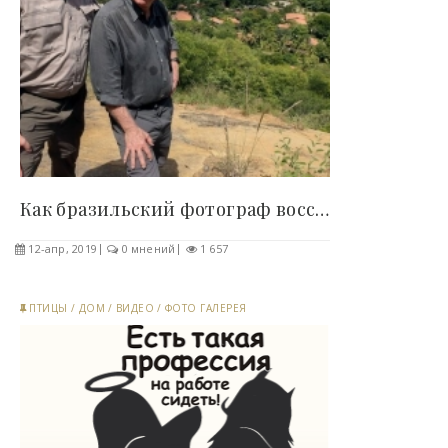
Как бразильский фотограф восстановил лес с 2,7..
12-апр, 2019
0 мнений
1 657
ПТИЦЫ
/
ДОМ
/
ВИДЕО
/
ФОТО ГАЛЕРЕЯ