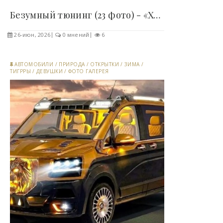
Безумный тюнинг (23 фото) - «Хорошее настроение»..
26-июн, 2026
0 мнений
6
АВТОМОБИЛИ
/
ПРИРОДА
/
ОТКРЫТКИ
/
ЗИМА
/
ТИГРРЫ
/
ДЕВУШКИ
/
ФОТО ГАЛЕРЕЯ