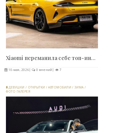
Xiaomi переманила себе топ-инженеров из BMW,..
10-мая, 2026
0 мнений
7
ДЕВУШКИ
/
ОТКРЫТКИ
/
АВТОМОБИЛИ
/
ЗИМА
/
ФОТО ГАЛЕРЕЯ