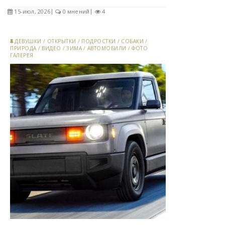
15-июл, 2026
0 мнений
4
ДЕВУШКИ
/
ОТКРЫТКИ
/
ПОДРОСТКИ
/
СОБАКИ
/
ПРИРОДА
/
ВИДЕО
/
ЗИМА
/
АВТОМОБИЛИ
/
ФОТО
ГАЛЕРЕЯ