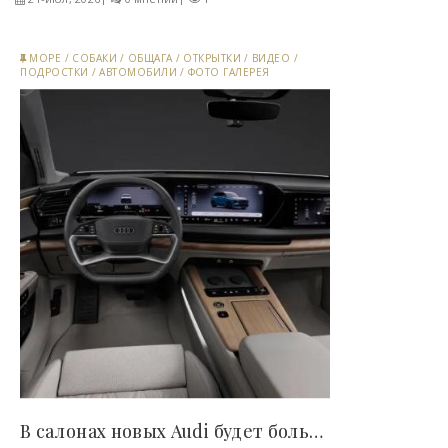
МОРЕ
/
СОБАКИ
/
ОБЩАГА
/
ОТКРЫТКИ
/
ВИДЕО
/
ПОДРОСТКИ
/
АВТОМОБИЛИ
/
ФОТО ГАЛЕРЕЯ
В салонах новых Audi будет больше кнопок, а..