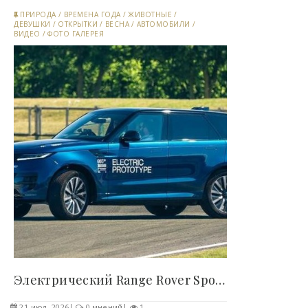
ПРИРОДА
/
ВРЕМЕНА ГОДА
/
ЖИВОТНЫЕ
/
ДЕВУШКИ
/
ОТКРЫТКИ
/
ВЕСНА
/
АВТОМОБИЛИ
/
ВИДЕО
/
ФОТО ГАЛЕРЕЯ
Электрический Range Rover Sport впервые показался..
21-июл, 2026
0 мнений
1