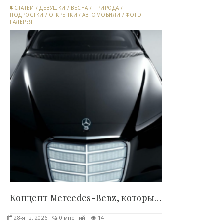
СТАТЬИ
/
ДЕВУШКИ
/
ВЕСНА
/
ПРИРОДА
/
ПОДРОСТКИ
/
ОТКРЫТКИ
/
АВТОМОБИЛИ
/
ФОТО
ГАЛЕРЕЯ
Концепт Mercedes-Benz, который заряжается от..
28-янв, 2026
0 мнений
14