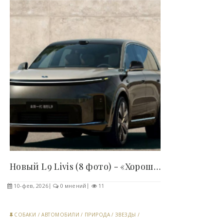
Новый L9 Livis (8 фото) - «Хорошее настроение»..
10-фев, 2026
0 мнений
11
СОБАКИ
/
АВТОМОБИЛИ
/
ПРИРОДА
/
ЗВЕЗДЫ
/