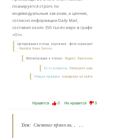
планируется строго по
индивидуальным заказам, а ценник,
согласно информации Daily Mail,
составил около 350 тысяч евро в графе
«От».
Цитирование статьи, картинки - фото скриншот
-
Rambler News Service.
Иллюстрация к статье -
Яндекс. Картинки.
Есть вопросы.
Напишите нам.
Общие правила
поведения на сайте.
Нравится
0
Не нравится
0
Тэги:
Смешные приколы
,
,