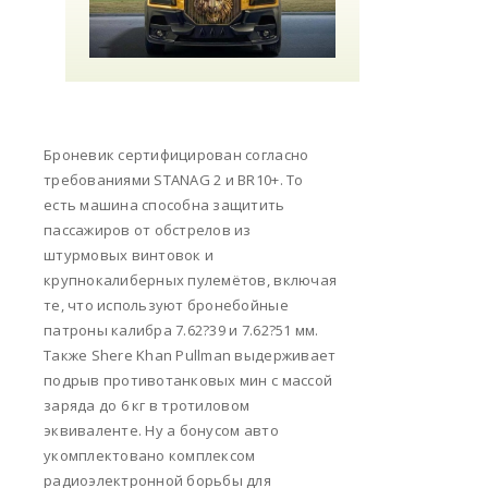
Броневик сертифицирован согласно
требованиями STANAG 2 и BR10+. То
есть машина способна защитить
пассажиров от обстрелов из
штурмовых винтовок и
крупнокалиберных пулемётов, включая
те, что используют бронебойные
патроны калибра 7.62?39 и 7.62?51 мм.
Также Shere Khan Pullman выдерживает
подрыв противотанковых мин с массой
заряда до 6 кг в тротиловом
эквиваленте. Ну а бонусом авто
укомплектовано комплексом
радиоэлектронной борьбы для