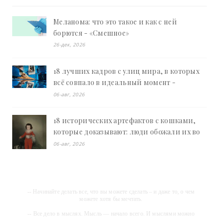
Меланома: что это такое и как с ней
борются - «Смешное»
26-дек, 2026
18 лучших кадров с улиц мира, в которых
всё совпало в идеальный момент -
«Смешное»
06-авг, 2026
18 исторических артефактов с кошками,
которые доказывают: люди обожали их во
все времена - «Смешное»
06-авг, 2026
-- Начинайте делать все, что вы можете сделать – и даже то, о чем
можете хотя бы мечтать.
-- Все дело в мыслях. Мысль — начало всего. И мыслями можно