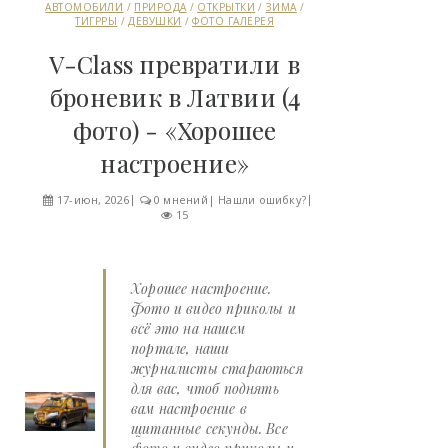
АВТОМОБИЛИ
/
ПРИРОДА
/
ОТКРЫТКИ
/
ЗИМА
/
ТИГРРЫ
/
ДЕВУШКИ
/
ФОТО ГАЛЕРЕЯ
V-Class превратили в
броневик в Латвии (4
фото) - «Хорошее
настроение»
17-июн, 2026
0 мнений
|
Нашли ошибку?
15
Хорошее настроение.
Фото и видео приколы и
всё это на нашем
портале, наши
журналисты стараються
для вас, чтоб поднять
вам настроение в
щитанные секунды. Все