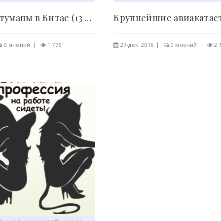
Кислотные туманы в Китае (13 фото) - «Хорошее..
0 мнений
1 776
27-дек, 2016
0 мнений
2 