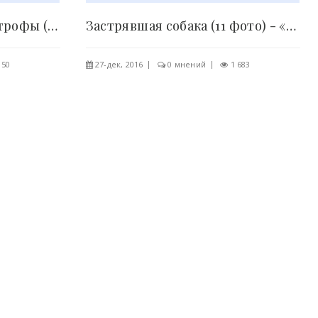
Крупнейшие авиакатастрофы (14 фото) - «Хорошее..
Застрявшая собака (11 фото) - «Хорошее настроение»..
150
27-дек, 2016
0 мнений
1 683