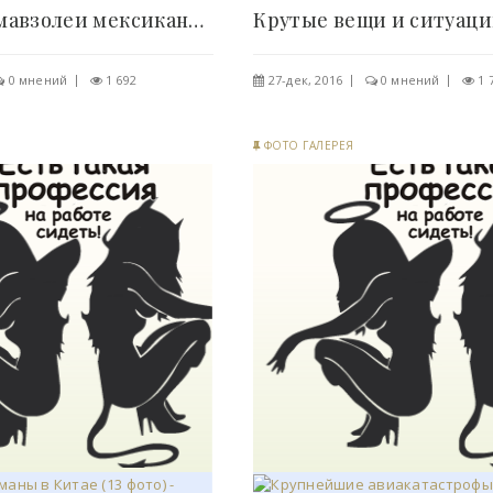
Шикарные мавзолеи мексиканских наркобаронов (13..
0 мнений
1 692
27-дек, 2016
0 мнений
1 
ФОТО ГАЛЕРЕЯ