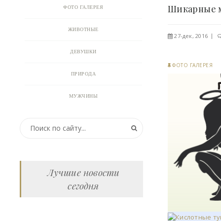
ФОТО ГАЛЕРЕЯ
ЖИВОТНЫЕ
27-дек, 2016
ДЕВУШКИ
ФОТО ГАЛЕРЕЯ
ПРИРОДА
МУЖЧИНЫ
ПРИКОЛЬНЫЕ КАРТИНКИ
ВИДЕО
АНИМАЦИЯ
Лучшие новости
сегодня
ОТКРЫТКИ
АНЕКДОТЫ