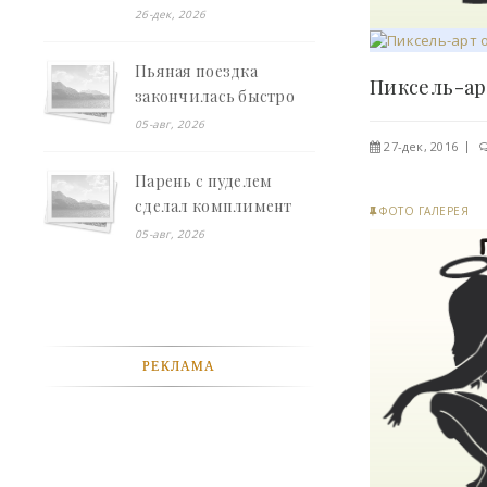
борются - «Смешное»
26-дек, 2026
Пьяная поездка
закончилась быстро
(видео) - «Хорошее
05-авг, 2026
настроение»
27-дек, 2016
Парень с пуделем
сделал комплимент
ФОТО ГАЛЕРЕЯ
девушке (видео) -
05-авг, 2026
«Хорошее настроение»
РЕКЛАМА