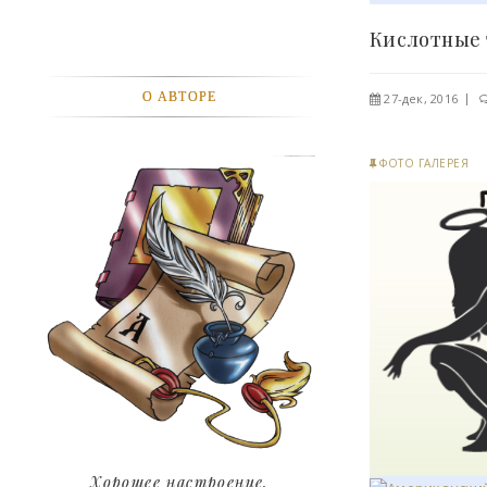
АВТОМОБИЛИ
АКТЕВИСТЫ И ИХ ВИДЕО
О АВТОРЕ
27-дек, 2016
ЛЮДИ
ФОТО ГАЛЕРЕЯ
ДЕТИ
ПОДРОСТКИ
ГОРОДА
ЭКСПЕРЕМЕНТЫ
ЖИЛЬЕ
ЗВЕЗДЫ
ART
Хорошее настроение.