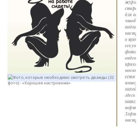
журна
стара
для вас
чтоб
подня
настр
в щит
секунд
фото 
видео
прико
новин
сети
интер
наход
здесь 
нашем
портал
Хорше
настро