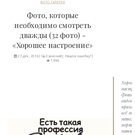
ФОТО ГАЛЕРЕЯ
Фото, которые
необходимо смотреть
дважды (32 фото) -
«Хорошее настроение»
27-дек, 2016
0 мнений
|
Нашли ошибку?
1 996
Хорош
настро
Фото 
видео
прико
всё эт
нашем
портал
наши