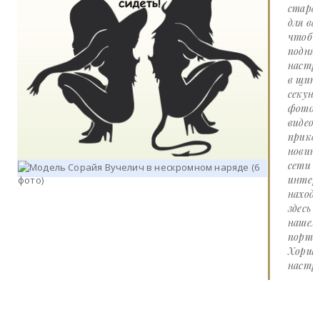
стара
для вас
чтоб
подня
настр
в щит
секунд
фото 
видео
прико
новин
сети
интер
наход
здесь 
нашем
портал
Хорше
настро