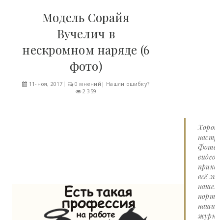
Модель Сорайя
Вучелич в
нескромном наряде (6
фото)
11-ноя, 2017
0 мнений
|
Нашли ошибку?
2 359
Хорош
настро
Фото 
видео
прико
всё эт
нашем
портал
наши
журна