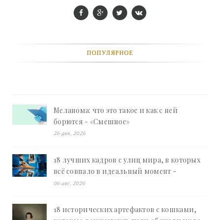
ПОПУЛЯРНОЕ
Меланома: что это такое и как с ней
борются - «Смешное»
26-дек, 2026
18 лучших кадров с улиц мира, в которых
всё совпало в идеальный момент -
«Смешное»
06-авг, 2026
18 исторических артефактов с кошками,