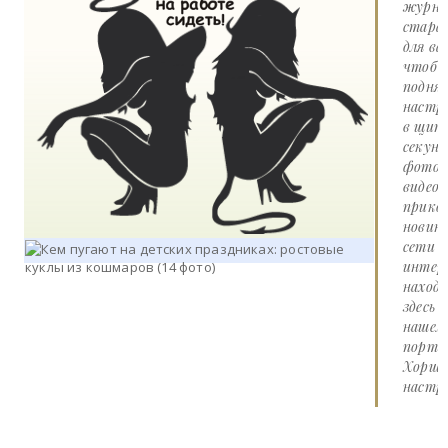
журна
стара
для вас
чтоб
подня
настр
в щит
секунд
фото 
видео
прико
новин
сети
интер
наход
здесь 
нашем
портал
Хорше
настро