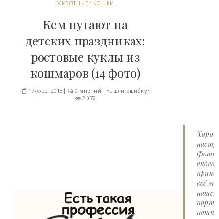
ЖИВОТНЫЕ
/
КОШКИ
Кем пугают на
детских праздниках:
ростовые куклы из
кошмаров (14 фото)
17-фев, 2018
0 мнений
|
Нашли ошибку?
2 072
Хорош
настро
Фото 
видео
прико
всё эт
нашем
портал
наши