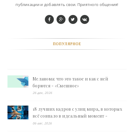
публикации и добавлять свои. Приятного общения!
ПОПУЛЯРНОЕ
Меланома: что это такое и как с ней
борются - «Смешное»
26-дек, 2026
18 лучших кадров с улиц мира, в которых
всё совпало в идеальный момент -
«Смешное»
06-авг, 2026