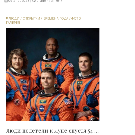
09-апр, 2026
0 мнений
7
ЛЮДИ
/
ОТКРЫТКИ
/
ВРЕМЕНА ГОДА
/
ФОТО
ГАЛЕРЕЯ
Люди полетели к Луне спустя 54 года, но есть..