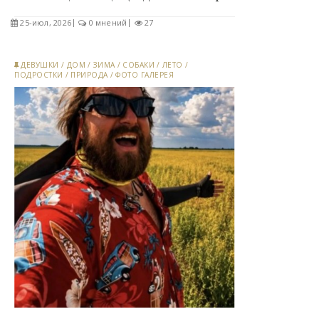
25-июл, 2026
0 мнений
27
ДЕВУШКИ
/
ДОМ
/
ЗИМА
/
СОБАКИ
/
ЛЕТО
/
ПОДРОСТКИ
/
ПРИРОДА
/
ФОТО ГАЛЕРЕЯ