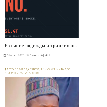
Большие надежды и триллионный дефицит: аналитики..
06-июн, 2026
0 мнений
2
ЛЕТО
/
ПРИРОДА
/
ЗВЕЗДЫ
/
МУЖЧИНЫ
/
ВИДЕО
/
ТИГРРЫ
/
ФОТО ГАЛЕРЕЯ