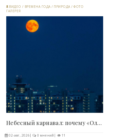
ВИДЕО
/
ВРЕМЕНА ГОДА
/
ПРИРОДА
/
ФОТО
ГАЛЕРЕЯ
Небесный карнавал: почему «Оленье полнолуние»..
02-авг, 2026
0 мнений
11