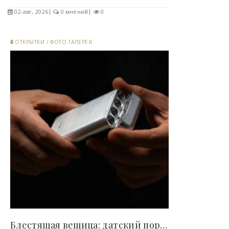
02-авг, 2026
0 мнений
0
ОТКРЫТКИ
/
ФОТО ГАЛЕРЕЯ
Блестящая вещица: датский портсигар Holk для..