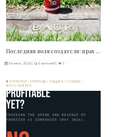
Последняя воля создателя: прах изобретателя..
06-июн, 2026
0 мнений
5
ОТКРЫТКИ
/
ПРИРОДА
/
ОБЩАГА
/
СОБАКИ
/
ФОТО ГАЛЕРЕЯ