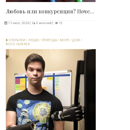
Любовь или конкуренция? Почему морковь пытается..
17-июл, 2026
0 мнений
13
ОТКРЫТКИ
/
ЛЮДИ
/
ПРИРОДА
/
МОРЕ
/
ДОМ
/
ФОТО ГАЛЕРЕЯ