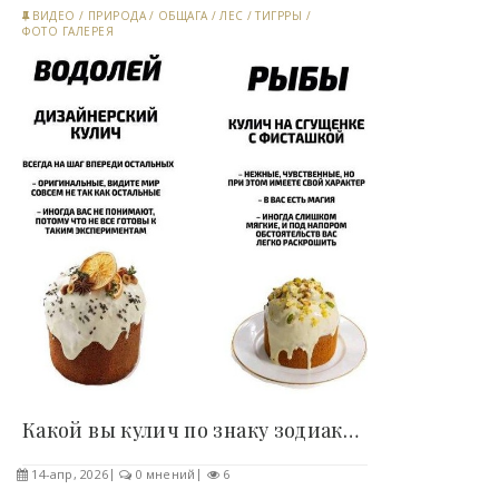
ВИДЕО
/
ПРИРОДА
/
ОБЩАГА
/
ЛЕС
/
ТИГРРЫ
/
ФОТО ГАЛЕРЕЯ
Какой вы кулич по знаку зодиака (6 фото) -..
14-апр, 2026
0 мнений
6