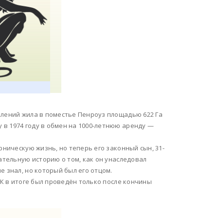
олений жила в поместье Пенроуз площадью 622 Га
в 1974 году в обмен на 1000-летнюю аренду —
рническую жизнь, но теперь его законный сын, 31-
ательную историю о том, как он унаследовал
е знал, но который был его отцом.
НК в итоге был проведён только после кончины