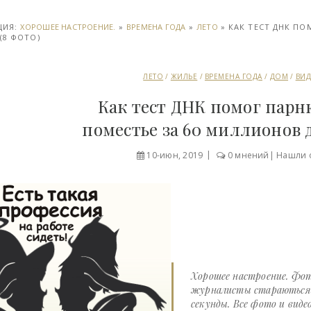
ЦИЯ:
ХОРОШЕЕ НАСТРОЕНИЕ.
»
ВРЕМЕНА ГОДА
»
ЛЕТО
» КАК ТЕСТ ДНК П
(8 ФОТО)
ЛЕТО
/
ЖИЛЬЕ
/
ВРЕМЕНА ГОДА
/
ДОМ
/
ВИ
Как тест ДНК помог парн
поместье за 60 миллионов д
10-июн, 2019
0 мнений
|
Нашли 
Хорошее настроение. Фот
журналисты стараються д
секунды. Все фото и виде