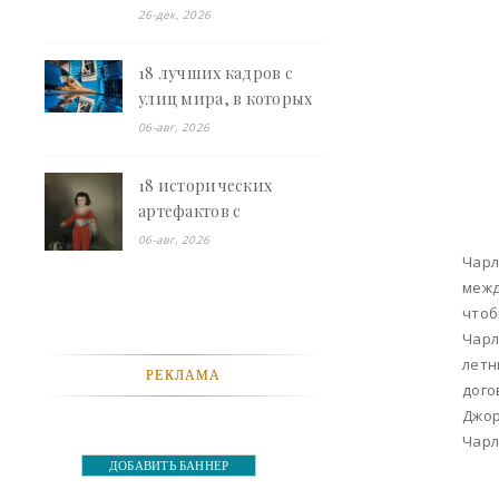
борются - «Смешное»
26-дек, 2026
18 лучших кадров с
улиц мира, в которых
всё совпало в
06-авг, 2026
идеальный момент -
«Смешное»
18 исторических
артефактов с
кошками, которые
06-авг, 2026
Чарл
доказывают: люди
межд
обожали их во все
чтоб
времена - «Смешное»
Чарл
летн
РЕКЛАМА
дого
Джор
Чарл
ДОБАВИТЬ БАННЕР