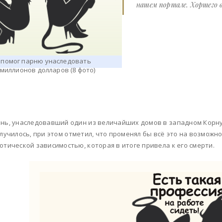
нашем портале. Хоршего в
нь, унаследовавший один из величайших домов в западном Корнуо
случилось, при этом отметил, что променял бы всё это на возможн
отической зависимостью, которая в итоге привела к его смерти.