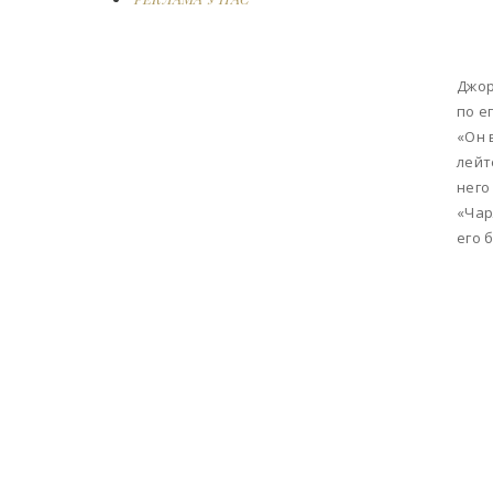
Джор
по е
«Он 
лейт
него
«Чар
его 