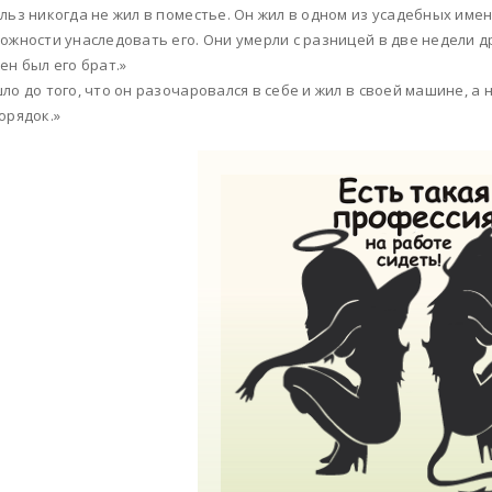
льз никогда не жил в поместье. Он жил в одном из усадебных имени
ожности унаследовать его. Они умерли с разницей в две недели др
ен был его брат.»
ло до того, что он разочаровался в себе и жил в своей машине, а 
орядок.»