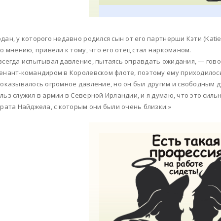
дан, у которого недавно родился сын от его партнерши Кэти (Katie)
го мнению, привели к тому, что его отец стал наркоманом.
всегда испытывал давление, пытаясь оправдать ожидания, — говор
енант-командиром в Королевском флоте, поэтому ему приходило
 оказывалось огромное давление, но он был другим и свободным д
льз служил в армии в Северной Ирландии, и я думаю, что это силь
брата Найджела, с которым они были очень близки.»