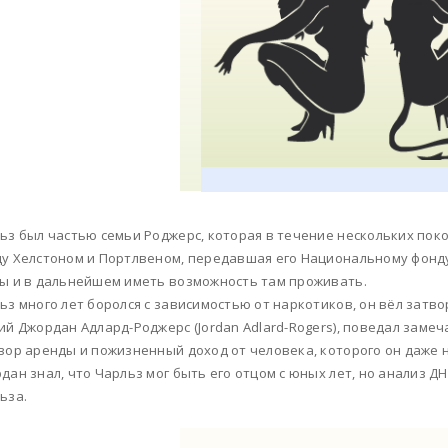
ьз был частью семьи Роджерс, которая в течение нескольких пок
у Хелстоном и Портлвеном, передавшая его Национальному фонду 
ы и в дальнейшем иметь возможность там проживать.
ьз много лет боролся с зависимостью от наркотиков, он вёл затво
ий Джордан Адлард-Роджерс (Jordan Adlard-Rogers), поведал замеч
вор аренды и пожизненный доход от человека, которого он даже н
дан знал, что Чарльз мог быть его отцом с юных лет, но анализ Д
ьза.