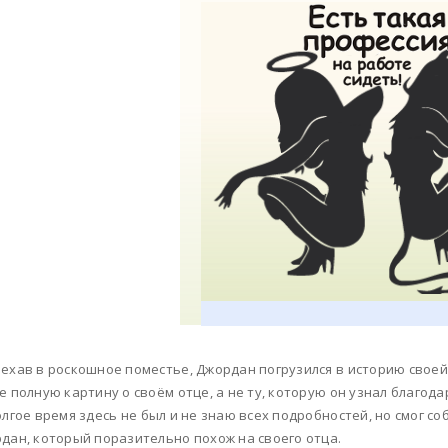
ехав в роскошное поместье, Джордан погрузился в историю своей
е полную картину о своём отце, а не ту, которую он узнал благо
олгое время здесь не был и не знаю всех подробностей, но смог с
дан, который поразительно похож на своего отца.