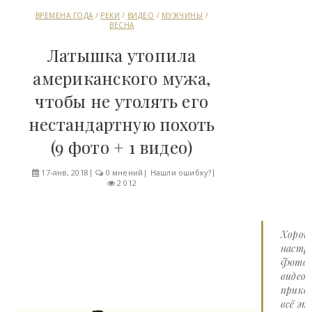
ВРЕМЕНА ГОДА
/
РЕКИ
/
ВИДЕО
/
МУЖЧИНЫ
/
ВЕСНА
Латышка утопила
американского мужа,
чтобы не утолять его
нестандартную похоть
(9 фото + 1 видео)
17-янв, 2018
0 мнений
|
Нашли ошибку?
2 012
Хорош
настро
Фото 
видео
прико
всё эт