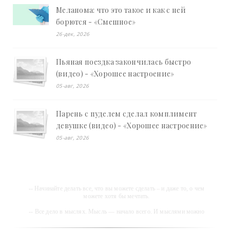
Меланома: что это такое и как с ней
борются - «Смешное»
26-дек, 2026
Пьяная поездка закончилась быстро
(видео) - «Хорошее настроение»
05-авг, 2026
Парень с пуделем сделал комплимент
девушке (видео) - «Хорошее настроение»
05-авг, 2026
-- Начинайте делать все, что вы можете сделать – и даже то, о чем
можете хотя бы мечтать.
-- Все дело в мыслях. Мысль — начало всего. И мыслями можно
управлять. И поэтому главное дело совершенствования: работать над
мыслями.