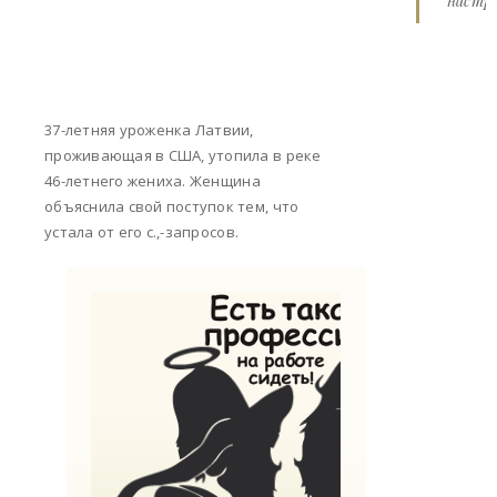
настро
37-летняя уроженка Латвии,
проживающая в США, утопила в реке
46-летнего жениха. Женщина
объяснила свой поступок тем, что
устала от его с.,-запросов.