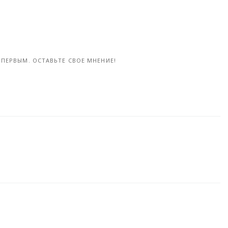
Загадки природы: три идентичные близняшки прошли тест на ДНК, и оказалось, что у них разные корни (14 фото)
«Моим предкам нужен психиатр!» Топ неадекватных родителей по версии Фрешера ! - «Фото»
04-окт, 2017
ПЕРВЫМ. ОСТАВЬТЕ СВОЕ МНЕНИЕ!