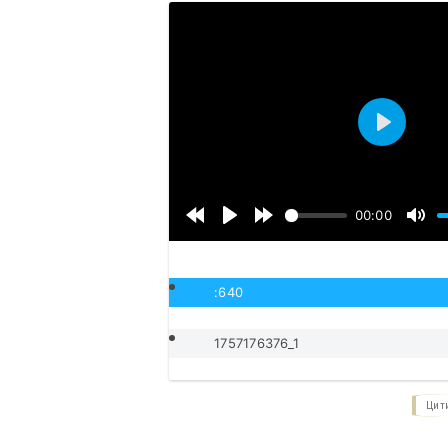
Воспроиз
00:00
:640
1757176376_1
Цит