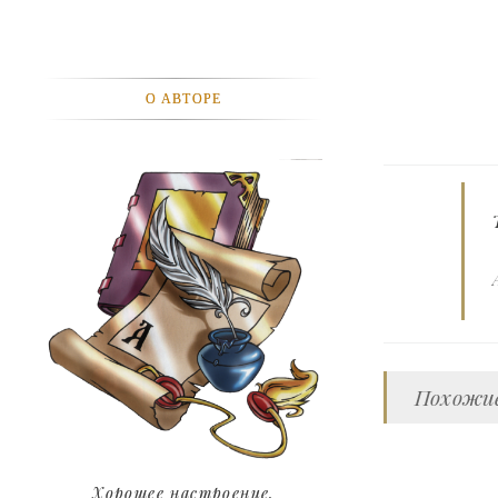
АВТОМОБИЛИ
АКТЕВИСТЫ И ИХ ВИДЕО
О АВТОРЕ
ЛЮДИ
ДЕТИ
ПОДРОСТКИ
ГОРОДА
ЭКСПЕРЕМЕНТЫ
ЖИЛЬЕ
Похожие
ЗВЕЗДЫ
ART
Хорошее настроение.