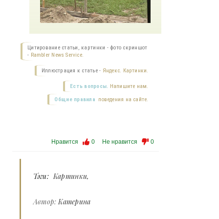
Цитирование статьи, картинки - фото скриншот
-
Rambler News Service.
Иллюстрация к статье -
Яндекс. Картинки.
Есть вопросы.
Напишите нам.
Общие правила
поведения на сайте.
Нравится
0
Не нравится
0
Тэги:
Картинки
Автор:
Катерина