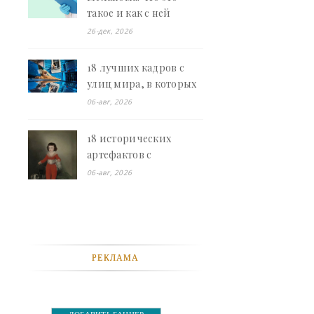
такое и как с ней
борются - «Смешное»
26-дек, 2026
18 лучших кадров с
улиц мира, в которых
всё совпало в
06-авг, 2026
идеальный момент -
«Смешное»
18 исторических
артефактов с
кошками, которые
06-авг, 2026
доказывают: люди
обожали их во все
времена - «Смешное»
РЕКЛАМА