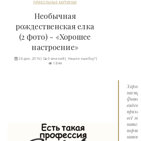
ПРИКОЛЬНЫЕ КАРТИНКИ
Необычная
рождественская елка
(2 фото) - «Хорошее
настроение»
26-дек, 2016
0 мнений
|
Нашли ошибку?
1 844
Хорош
настро
Фото 
видео
прико
всё эт
нашем
портал
наши