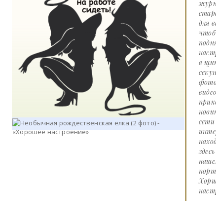
журна
стара
для вас
чтоб
подня
настр
в щит
секунд
фото 
видео
прико
новин
сети
интер
наход
здесь 
нашем
портал
Хорше
настро