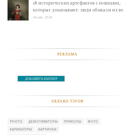
18 исторических артефактов с кошками,
которые доказывают: люди обожали их во
все времена - «Смешное»
06-авг, 2026
РЕКЛАМА
ДОБАВИТЬ БАННЕР
ОБЛАКО ТЭГОВ
PHOTO
ДЕМОТИВАТОРЫ
ПРИКОЛЫ
ФОТО
КАРИКАТУРЫ
КАРТИНКИ