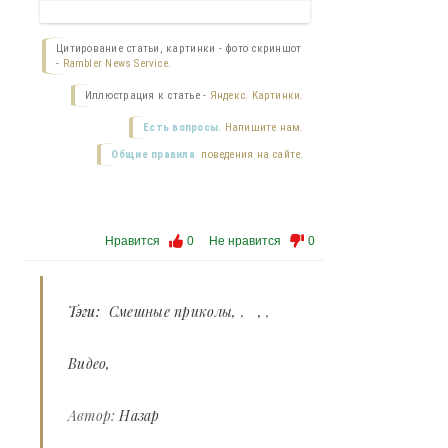
Цитирование статьи, картинки - фото скриншот
-
Rambler News Service.
Иллюстрация к статье -
Яндекс. Картинки.
Есть вопросы.
Напишите нам.
Общие правила
поведения на сайте.
Нравится
0
Не нравится
0
Тэги:
Смешные приколы
,
,
Видео
Автор:
Назар