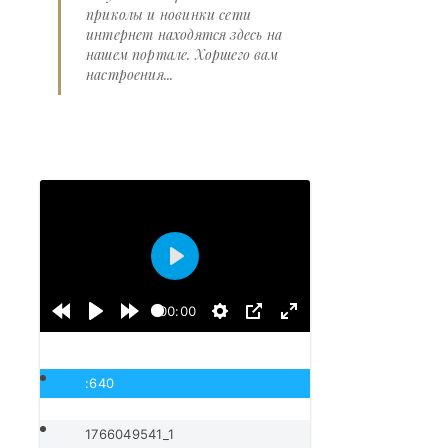
приколы и новинки сети
интернет находятся здесь на
нашем портале. Хоршего вам
настроения...
Воспроизвести
00:00
:640
1766049541_1