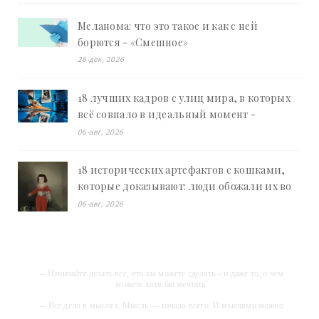
Меланома: что это такое и как с ней
борются - «Смешное»
26-дек, 2026
18 лучших кадров с улиц мира, в которых
всё совпало в идеальный момент -
«Смешное»
06-авг, 2026
18 исторических артефактов с кошками,
которые доказывают: люди обожали их во
все времена - «Смешное»
06-авг, 2026
-- Начинайте делать все, что вы можете сделать – и даже то, о чем
можете хотя бы мечтать.
-- Все дело в мыслях. Мысль — начало всего. И мыслями можно
управлять. И поэтому главное дело совершенствования: работать над