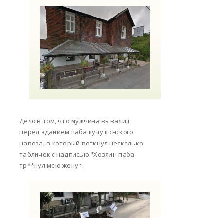
Дело в том, что мужчина вывалил
перед зданием паба кучу конского
навоза, в который воткнул несколько
табличек с надписью "Хозяин паба
тр**нул мою жену".