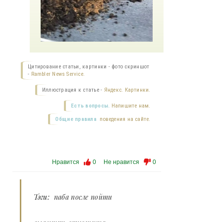
Цитирование статьи, картинки - фото скриншот
-
Rambler News Service.
Иллюстрация к статье -
Яндекс. Картинки.
Есть вопросы.
Напишите нам.
Общие правила
поведения на сайте.
Нравится
0
Не нравится
0
Тэги:
паба после пойти