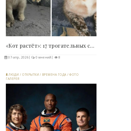
«Кот растёт»: 17 трогательных сравнений кошек в..
07-апр, 2026
0 мнений
8
ЛЮДИ
/
ОТКРЫТКИ
/
ВРЕМЕНА ГОДА
/
ФОТО
ГАЛЕРЕЯ