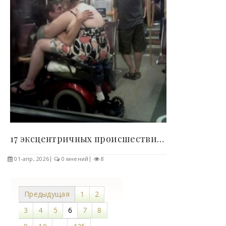
17 эксцентричных происшествий в подземке,..
01-апр, 2026
0 мнений
8
Предыдущая
1
2
3
4
5
6
7
8