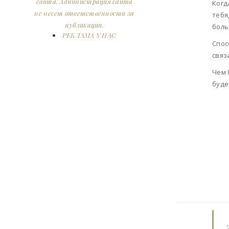
сайта. Администрация сайта
Когд
не несет ответственности за
тебя
публикации.
боль
РЕКЛАМА У НАС
Спос
связ
Чем 
буде