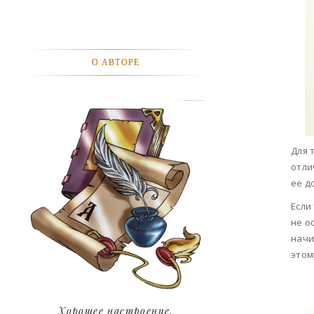
АВТОМОБИЛИ
АКТЕВИСТЫ И ИХ ВИДЕО
О АВТОРЕ
ЛЮДИ
ДЕТИ
ПОДРОСТКИ
Для 
отли
ГОРОДА
ее д
ЭКСПЕРЕМЕНТЫ
Если
не о
ЖИЛЬЕ
начи
этом
ЗВЕЗДЫ
ART
Хорошее настроение.