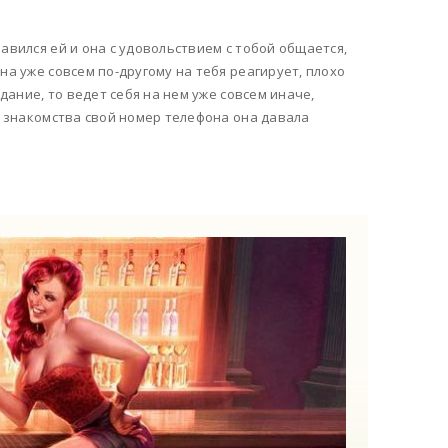
авился ей и она с удовольствием с тобой общается,
на уже совсем по-другому на тебя реагирует, плохо
идание, то ведет себя на нем уже совсем иначе,
нт знакомства свой номер телефона она давала