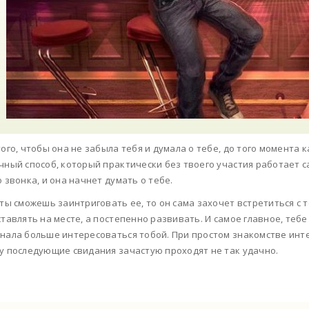
того, чтобы она не забыла тебя и думала о тебе, до того момента 
чный способ, который практически без твоего участия работает с
о звонка, и она начнет думать о тебе.
 ты сможешь заинтриговать ее, то он сама захочет встретиться с т
ставлять на месте, а постепенно развивать. И самое главное, теб
нала больше интересоваться тобой. При простом знакомстве интер
у последующие свидания зачастую проходят не так удачно.