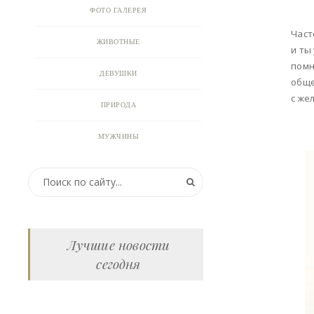
ФОТО ГАЛЕРЕЯ
Част
ЖИВОТНЫЕ
и ты
помн
ДЕВУШКИ
обще
с же
ПРИРОДА
МУЖЧИНЫ
ПРИКОЛЬНЫЕ КАРТИНКИ
ВИДЕО
АНИМАЦИЯ
Лучшие новости
сегодня
ОТКРЫТКИ
АНЕКДОТЫ