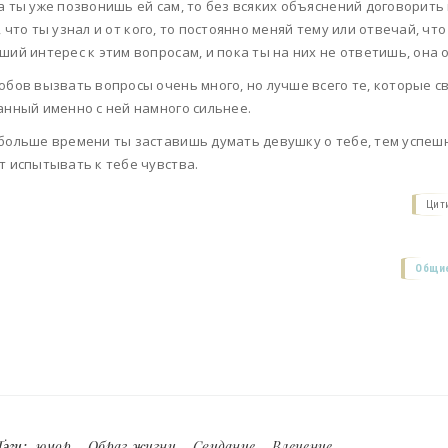
а ты уже позвонишь ей сам, то без всяких объяснений договорить 
, что ты узнал и от кого, то постоянно меняй тему или отвечай, чт
ший интерес к этим вопросам, и пока ты на них не ответишь, она о
обов вызвать вопросы очень много, но лучше всего те, которые с
анный именно с ней намного сильнее.
больше времени ты заставишь думать девушку о тебе, тем успешн
т испытывать к тебе чувства.
Цит
Общие
Тэги:
юмор
,
Образ жизни
,
Свидание
,
Влечение