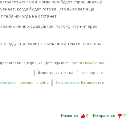
встретиться с ней. Когда она будет спрашивать у
о узнает, когда будет готова. Это вызовет еще
т тебя никогда не отстанет.
вязанны лично с девушкой, потому что интерес
ее будут проходить свидания и тем сильнее она
ирование статьи, картинки - фото скриншот -
Rambler News Service.
Иллюстрация к статье -
Яндекс. Картинки.
 правила
поведения на сайте.
Есть вопросы.
Напишите нам.
Нравится
0
Не нравится
0