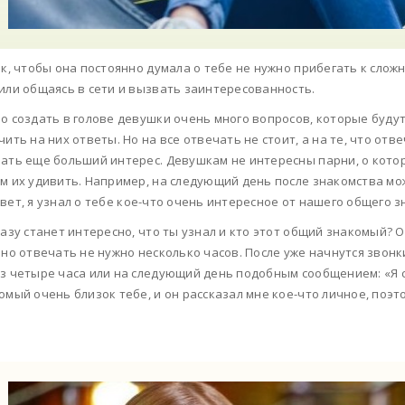
ак, чтобы она постоянно думала о тебе не нужно прибегать к слож
или общаясь в сети и вызвать заинтересованность.
о создать в голове девушки очень много вопросов, которые будут
чить на них ответы. Но на все отвечать не стоит, а на те, что о
ать еще больший интерес. Девушкам не интересны парни, о котор
м их удивить. Например, на следующий день после знакомства м
вет, я узнал о тебе кое-что очень интересное от нашего общего з
разу станет интересно, что ты узнал и кто этот общий знакомый? 
 но отвечать не нужно несколько часов. После уже начнутся звонк
з четыре часа или на следующий день подобным сообщением: «Я се
омый очень близок тебе, и он рассказал мне кое-что личное, поэт