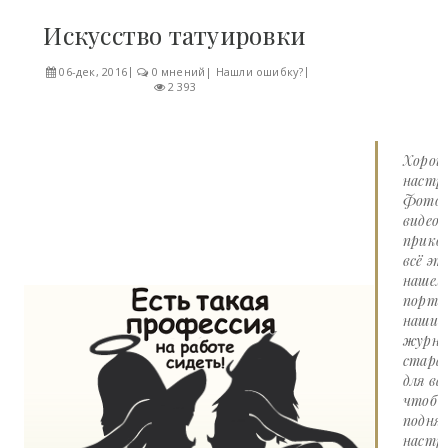
Искусство татуировки
06-дек, 2016
0 мнений
|
Нашли ошибку?
2 393
Хорош
настро
Фото 
видео
прико
всё эт
нашем
портал
наши
журна
стара
для вас
чтоб
подня
настр