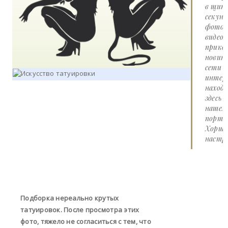
в щит
секунд
фото 
видео
прико
новин
сети
интер
наход
здесь 
нашем
портал
Хорше
настро
Подборка нереально крутых
татуировок. После просмотра этих
фото, тяжело не согласиться с тем, что