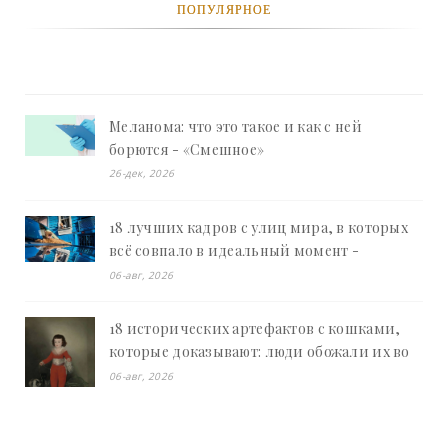
ПОПУЛЯРНОЕ
Меланома: что это такое и как с ней
борются - «Смешное»
26-дек, 2026
18 лучших кадров с улиц мира, в которых
всё совпало в идеальный момент -
«Смешное»
06-авг, 2026
18 исторических артефактов с кошками,
которые доказывают: люди обожали их во
все времена - «Смешное»
06-авг, 2026