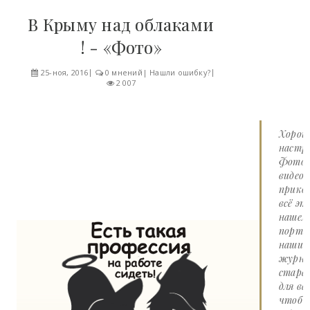
В Крыму над облаками
! - «Фото»
25-ноя, 2016
0 мнений
|
Нашли ошибку?
2 007
Хорош
настро
Фото 
видео
прико
всё эт
нашем
портал
наши
журна
стара
для вас
чтоб