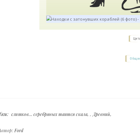
Цит
Общие
Тэги:
слитков… серебряных таится скала
,
Древний
Автор:
Ford