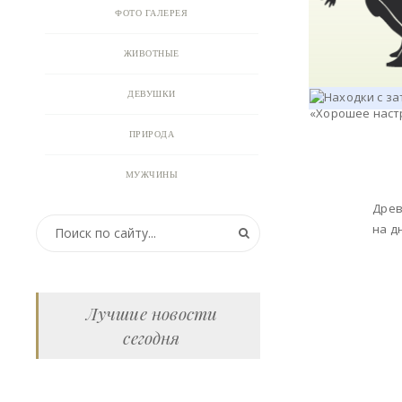
ФОТО ГАЛЕРЕЯ
ЖИВОТНЫЕ
ДЕВУШКИ
ПРИРОДА
МУЖЧИНЫ
Древ
ПРИКОЛЬНЫЕ КАРТИНКИ
на д
ВИДЕО
АНИМАЦИЯ
Лучшие новости
сегодня
ОТКРЫТКИ
АНЕКДОТЫ