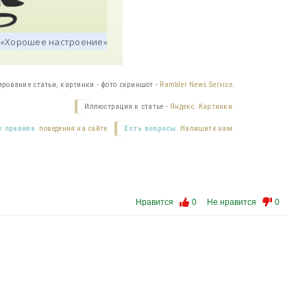
ирование статьи, картинки - фото скриншот -
Rambler News Service.
Иллюстрация к статье -
Яндекс. Картинки.
 правила
поведения на сайте.
Есть вопросы.
Напишите нам.
Нравится
0
Не нравится
0