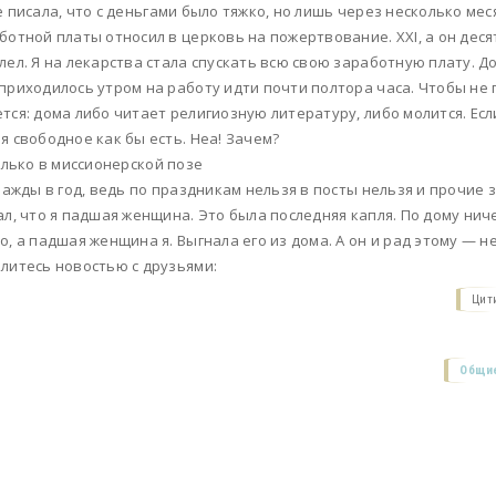
е писала, что с деньгами было тяжко, но лишь через несколько мес
ботной платы относил в церковь на пожертвование. XXI, а он деся
лел. Я на лекарства стала спускать всю свою заработную плату. До
приходилось утром на работу идти почти полтора часа. Чтобы не п
тся: дома либо читает религиозную литературу, либо молится. Есл
я свободное как бы есть. Неа! Зачем?
только в миссионерской позе
дважды в год, ведь по праздникам нельзя в посты нельзя и прочие
ал, что я падшая женщина. Это была последняя капля. По дому ниче
о, а падшая женщина я. Выгнала его из дома. А он и рад этому — н
литесь новостью с друзьями:
Цит
Общие