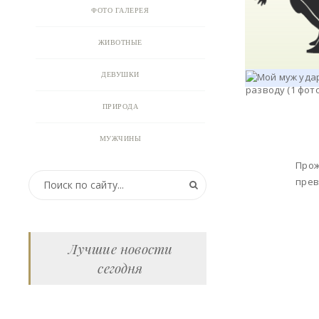
ФОТО ГАЛЕРЕЯ
ЖИВОТНЫЕ
ДЕВУШКИ
ПРИРОДА
МУЖЧИНЫ
Прож
ПРИКОЛЬНЫЕ КАРТИНКИ
прев
ВИДЕО
АНИМАЦИЯ
Лучшие новости
сегодня
ОТКРЫТКИ
АНЕКДОТЫ