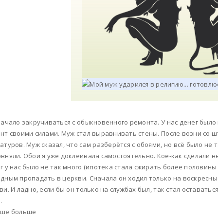
начало закручиваться с обыкновенного ремонта. У нас денег было
нт своими силами. Муж стал выравнивать стены. После возни со ш
атуров. Муж сказал, что сам разберётся с обоями, но всё было не та
вняли. Обои я уже доклеивала самостоятельно. Кое-как сделали н
г у нас было не так много (ипотека стала сжирать более половины 
дным пропадать в церкви. Сначала он ходил только на воскресны
ви. И ладно, если бы он только на службах был, так стал оставатьс
.
ьше больше