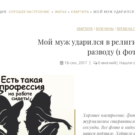
ЦИЯ:
ХОРОШЕЕ НАСТРОЕНИЕ.
»
ЖИЛЬЕ
»
КВАРТИРА
» МОЙ МУЖ УДАРИЛСЯ 
КВАРТИРА
/
МУЖЧИНЫ
/
ВРЕМЕНА 
Мой муж ударился в религи
разводу (1 фо
18-сен, 2017
0 мнений
|
Нашли 
Хорошее настроение. Фот
журналисты стараються д
секунды. Все фото и виде
нашем портале. Хоршего в