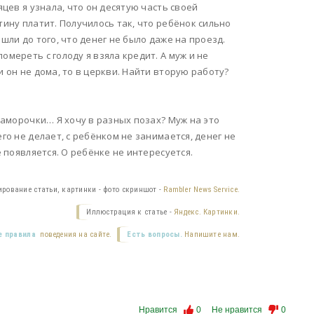
яцев я узнала, что он десятую часть своей
тину платит. Получилось так, что ребёнок сильно
шли до того, что денег не было даже на проезд.
омереть с голоду я взяла кредит. А муж и не
и он не дома, то в церкви. Найти вторую работу?
 заморочки… Я хочу в разных позах? Муж на это
го не делает, с ребёнком не занимается, денег не
е появляется. О ребёнке не интересуется.
ирование статьи, картинки - фото скриншот -
Rambler News Service.
Иллюстрация к статье -
Яндекс. Картинки.
 правила
поведения на сайте.
Есть вопросы.
Напишите нам.
Нравится
0
Не нравится
0