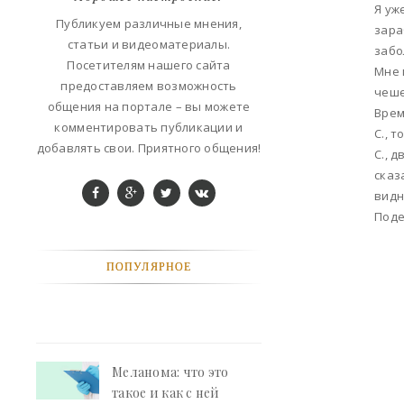
Я уж
ФАНТАСТИКА
Публикуем различные мнения,
зара
статьи и видеоматериалы.
забо
КОНТАКТЫ
Посетителям нашего сайта
Мне 
предоставляем возможность
чеше
РЕКЛАМА У НАС
общения на портале – вы можете
Врем
комментировать публикации и
С., 
добавлять свои. Приятного общения!
С., 
сказ
видн
Поде
ПОПУЛЯРНОЕ
Меланома: что это
такое и как с ней