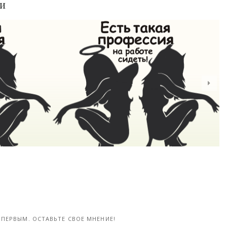
ьи
О собеседованиях начистоту (1 фото)
Итальянская семья усыновила 32-летнего белоруса (4 фото)
21-апр, 2018
ПЕРВЫМ. ОСТАВЬТЕ СВОЕ МНЕНИЕ!