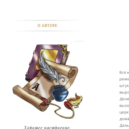
АВТОМОБИЛИ
АКТЕВИСТЫ И ИХ ВИДЕО
О АВТОРЕ
ЛЮДИ
ДЕТИ
ПОДРОСТКИ
ГОРОДА
Всё 
ремо
ЭКСПЕРЕМЕНТЫ
штук
выро
ЖИЛЬЕ
Дене
выхо
ЗВЕЗДЫ
церк
дома
ART
Дал
Хорошее настроение.