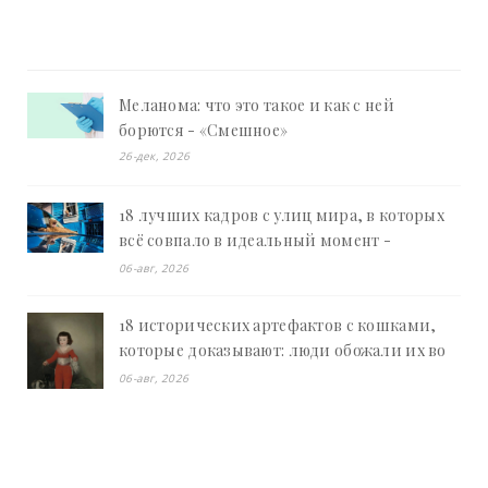
Меланома: что это такое и как с ней
борются - «Смешное»
26-дек, 2026
18 лучших кадров с улиц мира, в которых
всё совпало в идеальный момент -
«Смешное»
06-авг, 2026
18 исторических артефактов с кошками,
которые доказывают: люди обожали их во
все времена - «Смешное»
06-авг, 2026