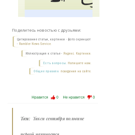
Поделитесь новостью с друзьями:
Цитирование статьи, картинки - фото скриншот
-
Rambler News Service.
Иллюстрация к статье -
Яндекс. Картинки.
Есть вопросы.
Напишите нам.
Общие правила
поведения на сайте.
Нравится
0
Не нравится
0
Тэги:
Тикси сентября половине
первой начинается