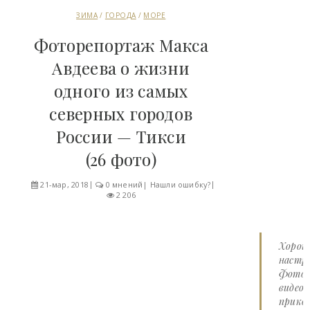
ЗИМА
/
ГОРОДА
/
МОРЕ
Фоторепортаж Макса
Авдеева о жизни
одного из самых
северных городов
России — Тикси
(26 фото)
21-мар, 2018
0 мнений
|
Нашли ошибку?
2 206
Хорош
настро
Фото 
видео
прико