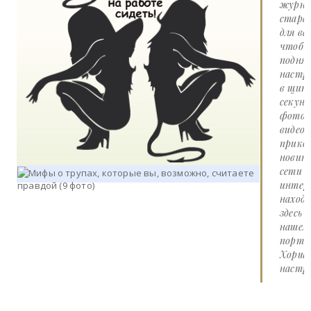
журна
стара
для вас
чтоб
подня
настр
в щит
секунд
фото 
видео
прико
новин
сети
интер
наход
здесь 
нашем
портал
Хорше
настро