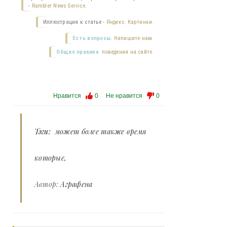
-
Rambler News Service.
Иллюстрация к статье -
Яндекс. Картинки.
Есть вопросы.
Напишите нам.
Общие правила
поведения на сайте.
Нравится
0
Не нравится
0
Тэги:
может более также время
которые
Автор:
Аграфена