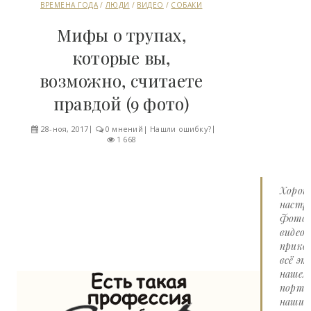
ВРЕМЕНА ГОДА
/
ЛЮДИ
/
ВИДЕО
/
СОБАКИ
Мифы о трупах,
которые вы,
возможно, считаете
правдой (9 фото)
28-ноя, 2017
0 мнений
|
Нашли ошибку?
1 668
Хорош
настро
Фото 
видео
прико
всё эт
нашем
портал
наши