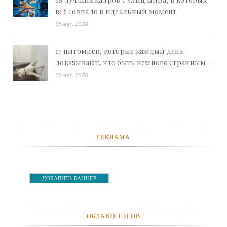
всё совпало в идеальный момент -
«Смешное»
06-авг, 2026
17 питомцев, которые каждый день
доказывают, что быть немного странным —
это талант - «Смешное»
06-авг, 2026
РЕКЛАМА
ДОБАВИТЬ БАННЕР
ОБЛАКО ТЭГОВ