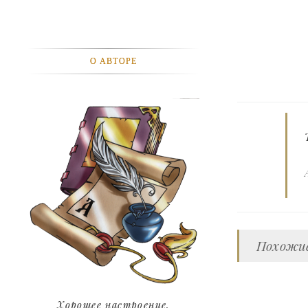
АВТОМОБИЛИ
АКТЕВИСТЫ И ИХ ВИДЕО
О АВТОРЕ
ЛЮДИ
ДЕТИ
ПОДРОСТКИ
ГОРОДА
ЭКСПЕРЕМЕНТЫ
ЖИЛЬЕ
Похожие
ЗВЕЗДЫ
ART
Хорошее настроение.