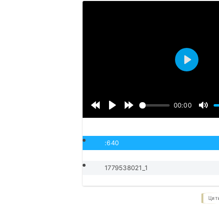
Воспроиз
00:00
:640
1779538021_1
Цит