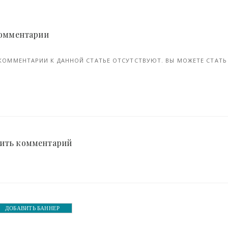
Отфотошопьте, пожалуйста. 16 работ самого известного фотошоп-тролля (17 фото)
12-ноя, 2017
 Комментарии
КОММЕНТАРИИ К ДАННОЙ СТАТЬЕ ОТСУТСТВУЮТ. ВЫ МОЖЕТЕ СТАТЬ 
ить комментарий
ДОБАВИТЬ БАННЕР