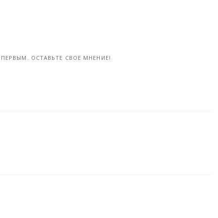
Когда не можешь сделать все с первого раза (3 фото)
Как победить любого противника ! - «Фото»
25-ноя, 2017
ПЕРВЫМ. ОСТАВЬТЕ СВОЕ МНЕНИЕ!