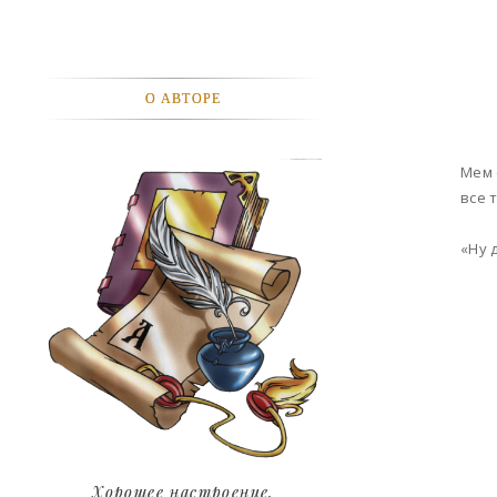
АВТОМОБИЛИ
АКТЕВИСТЫ И ИХ ВИДЕО
О АВТОРЕ
ЛЮДИ
ДЕТИ
Мем 
все 
ПОДРОСТКИ
«Ну 
ГОРОДА
ЭКСПЕРЕМЕНТЫ
ЖИЛЬЕ
ЗВЕЗДЫ
ART
Хорошее настроение.