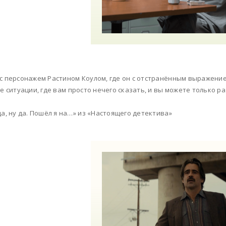
с персонажем Растином Коулом, где он с отстранённым выражени
те ситуации, где вам просто нечего сказать, и вы можете только р
да, ну да. Пошёл я на…» из «Настоящего детектива»