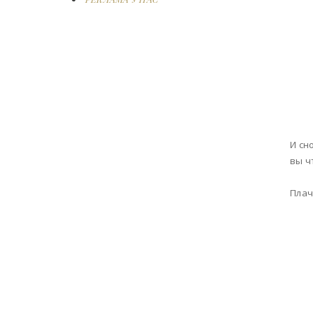
И сн
вы ч
Плач