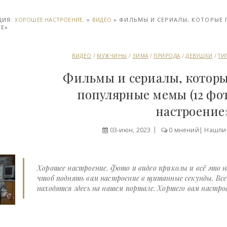
ЦИЯ:
ХОРОШЕЕ НАСТРОЕНИЕ.
»
ВИДЕО
» ФИЛЬМЫ И СЕРИАЛЫ, КОТОРЫЕ 
Е»
ВИДЕО
/
МУЖЧИНЫ
/
ЗИМА
/
ПРИРОДА
/
ДЕВУШКИ
/
ТИ
Фильмы и сериалы, котор
популярные мемы (12 фот
настроение
03-июн, 2023
0 мнений
|
Нашли
Хорошее настроение. Фото и видео приколы и всё это 
чтоб поднять вам настроение в щитанные секунды. Вс
находятся здесь на нашем портале. Хоршего вам настрое