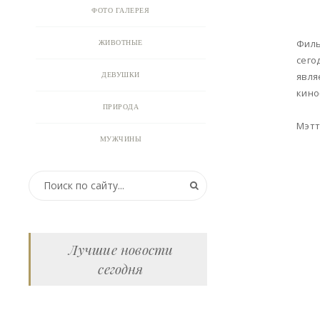
ФОТО ГАЛЕРЕЯ
Филь
ЖИВОТНЫЕ
сего
явля
ДЕВУШКИ
кино
ПРИРОДА
Мэтт
МУЖЧИНЫ
ПРИКОЛЬНЫЕ КАРТИНКИ
ВИДЕО
АНИМАЦИЯ
Лучшие новости
сегодня
ОТКРЫТКИ
АНЕКДОТЫ