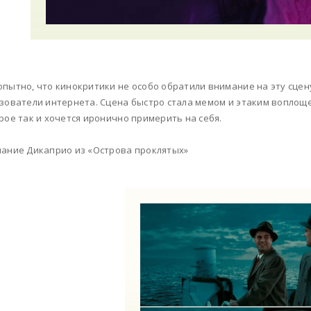
пытно, что кинокритики не особо обратили внимание на эту сцен
зователи интернета. Сцена быстро стала мемом и этаким воплощ
рое так и хочется иронично примерить на себя.
ание Дикаприо из «Острова проклятых»