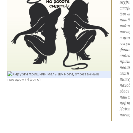
журна
стара
для вас
чтоб
подня
настр
в щит
секунд
фото 
видео
прико
новин
сети
интер
наход
здесь 
нашем
портал
Хорше
настро