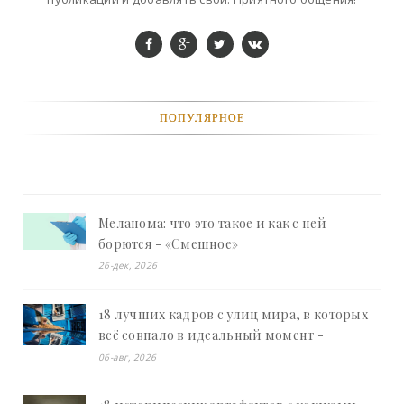
ПОПУЛЯРНОЕ
Меланома: что это такое и как с ней
борются - «Смешное»
26-дек, 2026
18 лучших кадров с улиц мира, в которых
всё совпало в идеальный момент -
«Смешное»
06-авг, 2026