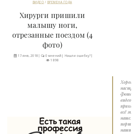
ВИДЕО
/
ВРЕМЕНА ГОДА
Хирурги пришили
малышу ноги,
отрезанные поездом (4
фото)
17-янв, 2018
0 мнений
|
Нашли ошибку?
1 898
Хорош
настро
Фото 
видео
прико
всё эт
нашем
портал
наши