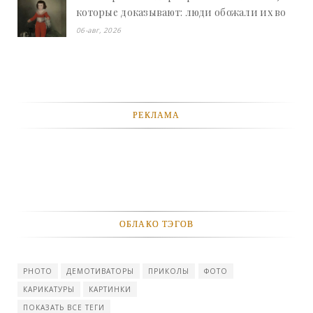
которые доказывают: люди обожали их во
все времена - «Смешное»
06-авг, 2026
РЕКЛАМА
ОБЛАКО ТЭГОВ
PHOTO
ДЕМОТИВАТОРЫ
ПРИКОЛЫ
ФОТО
КАРИКАТУРЫ
КАРТИНКИ
ПОКАЗАТЬ ВСЕ ТЕГИ