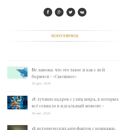
ПОПУЛЯРНОЕ
Меланома: что это такое и как с ней
борются - «Смешное»
26-дек, 2026
18 лучших кадров с улиц мира, в которых
всё совпало в идеальный момент -
«Смешное»
06-авг, 2026
18 исторических артефактов с кошками,