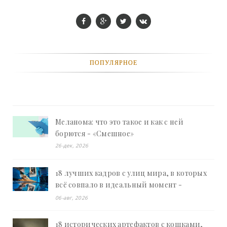
ПОПУЛЯРНОЕ
Меланома: что это такое и как с ней
борются - «Смешное»
26-дек, 2026
18 лучших кадров с улиц мира, в которых
всё совпало в идеальный момент -
«Смешное»
06-авг, 2026
18 исторических артефактов с кошками,