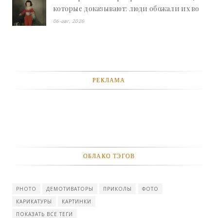
которые доказывают: люди обожали их во
все времена - «Смешное»
06-авг, 2026
РЕКЛАМА
ОБЛАКО ТЭГОВ
PHOTO
ДЕМОТИВАТОРЫ
ПРИКОЛЫ
ФОТО
КАРИКАТУРЫ
КАРТИНКИ
ПОКАЗАТЬ ВСЕ ТЕГИ