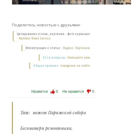
Поделитесь новостью с друзьями:
Цитирование статьи, картинки - фото скриншот
-
Rambler News Service.
Иллюстрация к статье -
Яндекс. Картинки.
Есть вопросы.
Напишите нам.
Общие правила
поведения на сайте.
Нравится
0
Не нравится
0
Тэги:
может Парижской собора
Богоматери ремонтными