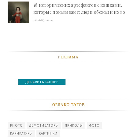
18 исторических артефактов с кошками,
которые доказывают: люди обожали их во
все времена - «Смешное»
06-авг, 2026
РЕКЛАМА
ДОБАВИТЬ БАННЕР
ОБЛАКО ТЭГОВ
PHOTO
ДЕМОТИВАТОРЫ
ПРИКОЛЫ
ФОТО
КАРИКАТУРЫ
КАРТИНКИ