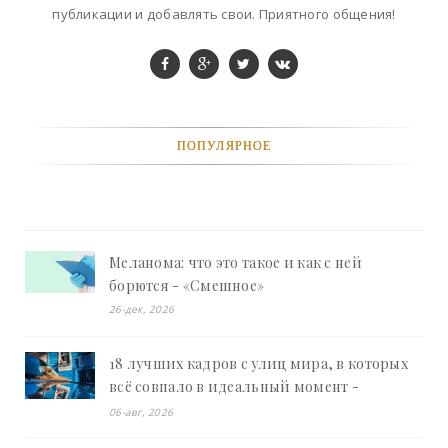
публикации и добавлять свои. Приятного общения!
ПОПУЛЯРНОЕ
Меланома: что это такое и как с ней
борются - «Смешное»
26-дек, 2026
18 лучших кадров с улиц мира, в которых
всё совпало в идеальный момент -
«Смешное»
06-авг, 2026