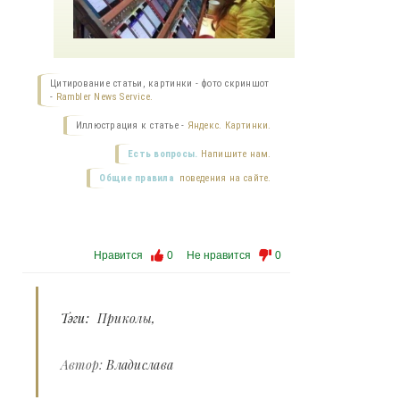
Цитирование статьи, картинки - фото скриншот
-
Rambler News Service.
Иллюстрация к статье -
Яндекс. Картинки.
Есть вопросы.
Напишите нам.
Общие правила
поведения на сайте.
Нравится
0
Не нравится
0
Тэги:
Приколы
Автор:
Владислава