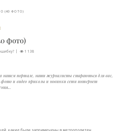
О (40 ФОТО)
И
40 фото)
ошибку?
1 138
на нашем портале, наши журналисты стараються для вас,
е фото и видео приколы и новинки сети интернет
ния...
жей, какие были запримечены в метрополитен