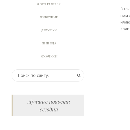
ФОТО ГАЛЕРЕЯ
Знак
нем 
ЖИВОТНЫЕ
иллю
залп
ДЕВУШКИ
ПРИРОДА
МУЖЧИНЫ
ПРИКОЛЬНЫЕ КАРТИНКИ
ВИДЕО
АНИМАЦИЯ
Лучшие новости
сегодня
ОТКРЫТКИ
АНЕКДОТЫ