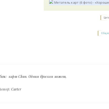
Цит
Общие
Тэги:
карт Chun. Одним броском может
Автор:
Carter