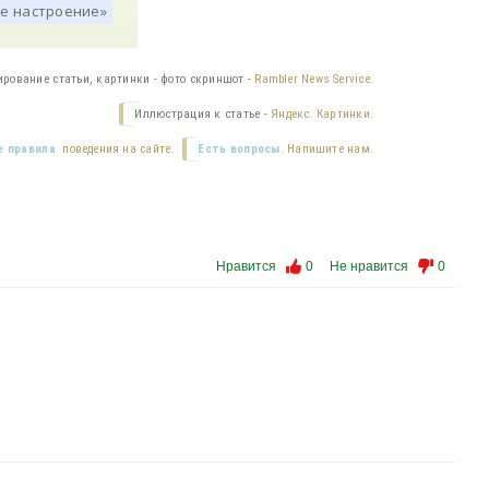
ирование статьи, картинки - фото скриншот -
Rambler News Service.
Иллюстрация к статье -
Яндекс. Картинки.
 правила
поведения на сайте.
Есть вопросы.
Напишите нам.
Нравится
0
Не нравится
0