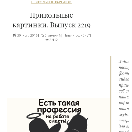
ПРИКОЛЬНЫЕ КАРТИНКИ
Прикольные
картинки. Выпуск 2219
30-ноя, 2016
0 мнений
|
Нашли ошибку?
2 412
Хорош
настро
Фото 
видео
прико
всё эт
нашем
портал
наши
журна
стара
для вас