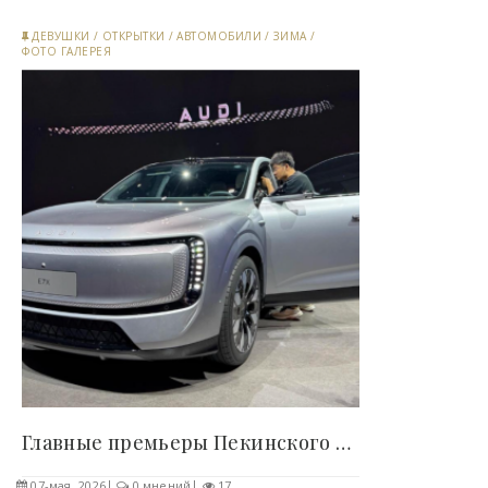
ДЕВУШКИ
/
ОТКРЫТКИ
/
АВТОМОБИЛИ
/
ЗИМА
/
ФОТО ГАЛЕРЕЯ
Главные премьеры Пекинского автосалона: какие..
07-мая, 2026
0 мнений
17