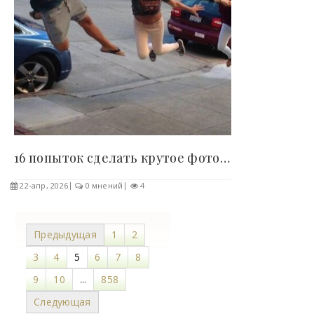
16 попыток сделать крутое фото, которые..
22-апр, 2026
0 мнений
4
Предыдущая
1
2
3
4
5
6
7
8
9
10
...
858
Следующая