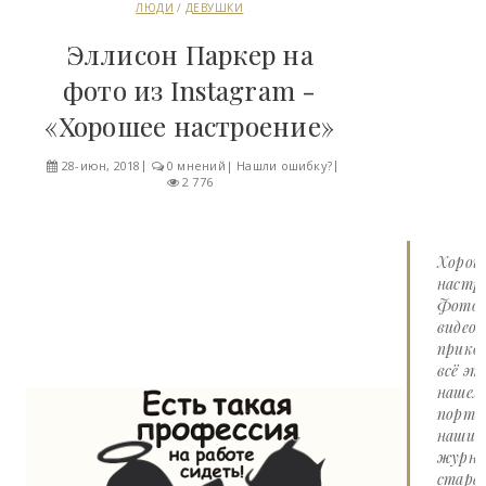
ЛЮДИ
/
ДЕВУШКИ
Эллисон Паркер на
фото из Instagram -
«Хорошее настроение»
28-июн, 2018
0 мнений
|
Нашли ошибку?
2 776
Хорош
настро
Фото 
видео
прико
всё эт
нашем
портал
наши
журна
стара