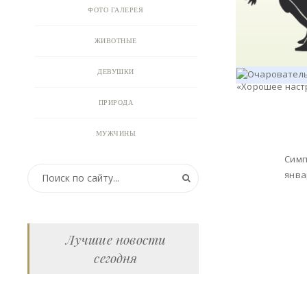
ФОТО ГАЛЕРЕЯ
ЖИВОТНЫЕ
ДЕВУШКИ
ПРИРОДА
МУЖЧИНЫ
Симп
ПРИКОЛЬНЫЕ КАРТИНКИ
янва
ВИДЕО
АНИМАЦИЯ
Лучшие новости
сегодня
ОТКРЫТКИ
АНЕКДОТЫ