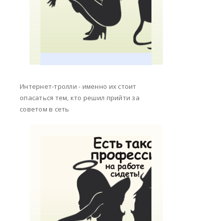
Интернет-тролли - именно их стоит
опасаться тем, кто решил прийти за
советом в сеть