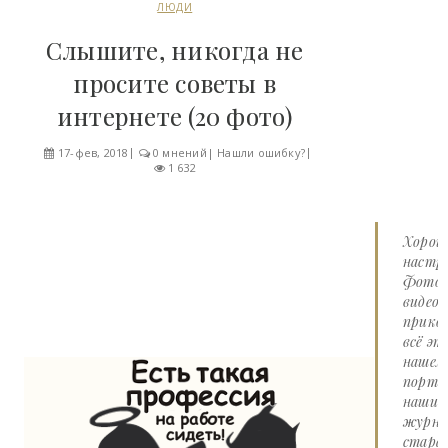
ЛЮДИ
Слышите, никогда не
просите советы в
интернете (20 фото)
17-фев, 2018
0 мнений
|
Нашли ошибку?
1 632
Хорош
настро
Фото 
видео
прико
всё эт
нашем
портал
наши
журна
стара