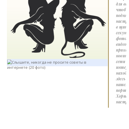
для вас
чтоб
подня
настр
в щит
секунд
фото 
видео
прико
новин
сети
интер
наход
здесь 
нашем
портал
Хорше
настро