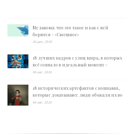
Меланома: что это такое и как с ней
борются - «Смешное»
26-дек, 2026
18 лучших кадров с улиц мира, в которых
всё совпало в идеальный момент -
«Смешное»
06-авг, 2026
18 исторических артефактов с кошками,
которые доказывают: люди обожали их во
все времена - «Смешное»
06-авг, 2026