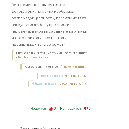
беспременно покажутся эти
фотографии, на каких изображён
распорядок, ровность, веселящие глаз
влекущегося к безупречности
человека, взирать забавные картинки
и фото приколы "Фото столь
идеальные, что глаз режет".
Цитирование статьи, картинки - фото скриншот
-
Rambler News Service.
Иллюстрация к статье -
Яндекс. Картинки.
Есть вопросы.
Напишите нам.
Общие правила
поведения на сайте.
Нравится
0
Не нравится
0
Тэги:
глаз идеальные
,