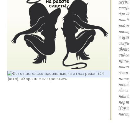
журна
стара
для вас
чтоб
подня
настр
в щит
секунд
фото 
видео
прико
новин
сети
интер
наход
здесь 
нашем
портал
Хорше
настро