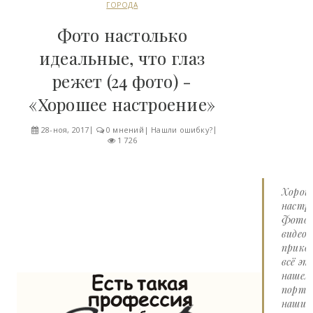
ГОРОДА
Фото настолько
идеальные, что глаз
режет (24 фото) -
«Хорошее настроение»
28-ноя, 2017
0 мнений
|
Нашли ошибку?
1 726
Хорош
настро
Фото 
видео
прико
всё эт
нашем
портал
наши