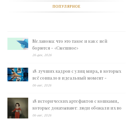
ПОПУЛЯРНОЕ
Меланома: что это такое и как с ней
борются - «Смешное»
26-дек, 2026
18 лучших кадров с улиц мира, в которых
всё совпало в идеальный момент -
«Смешное»
06-авг, 2026
18 исторических артефактов с кошками,
которые доказывают: люди обожали их во
все времена - «Смешное»
06-авг, 2026