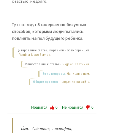
счастью, недолго.
Тут вас ждут
8 совершенно безумных
способов, которыми люди пытались
повлиять на пол будущего ребёнка
.
Цитирование статьи, картинки - фото скриншот
-
Rambler News Service.
Иллюстрация к статье -
Яндекс. Картинки.
Есть вопросы.
Напишите нам.
Общие правила
поведения на сайте.
Нравится
0
Не нравится
0
Тэги:
Смешное
,
история