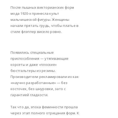
После пышных викторианских форм
мода 1920-х принесла культ
мальчишеской фигуры. Женщины
начали прятать грудь, чтобы платье в
стиле флэппер висело ровно.
Появились специальные
приспособления — утягивающие
корсеты и даже «плоские»
бюстгальтеры из резины.
Производители рекламировали их как
«научно разработанные» — без
косточек, без шнуровки, зато с
гарантией гладкости.
Так что да, эпоха феминности прошла
через этап полного отрицания форм. К