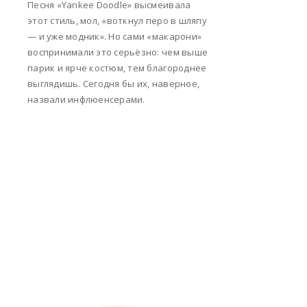
Песня «Yankee Doodle» высмеивала
этот стиль, мол, «воткнул перо в шляпу
— и уже модник». Но сами «макарони»
воспринимали это серьёзно: чем выше
парик и ярче костюм, тем благороднее
выглядишь. Сегодня бы их, наверное,
назвали инфлюенсерами.