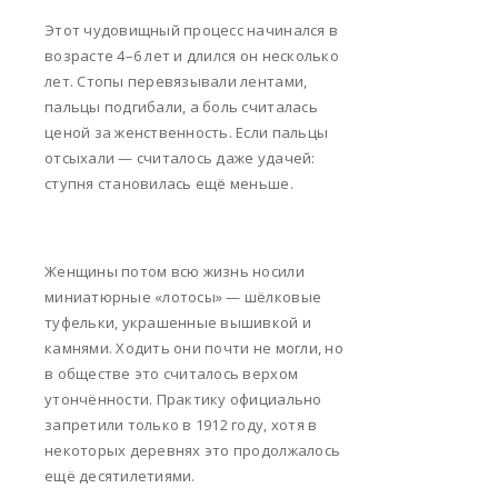
Этот чудовищный процесс начинался в
возрасте 4–6 лет и длился он несколько
лет. Стопы перевязывали лентами,
пальцы подгибали, а боль считалась
ценой за женственность. Если пальцы
отсыхали — считалось даже удачей:
ступня становилась ещё меньше.
Женщины потом всю жизнь носили
миниатюрные «лотосы» — шёлковые
туфельки, украшенные вышивкой и
камнями. Ходить они почти не могли, но
в обществе это считалось верхом
утончённости. Практику официально
запретили только в 1912 году, хотя в
некоторых деревнях это продолжалось
ещё десятилетиями.