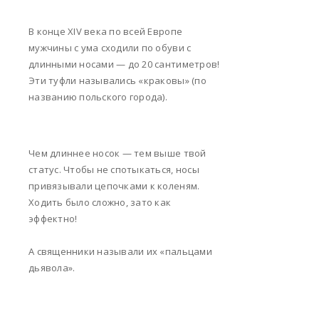
В конце XIV века по всей Европе
мужчины с ума сходили по обуви с
длинными носами — до 20 сантиметров!
Эти туфли назывались «краковы» (по
названию польского города).
Чем длиннее носок — тем выше твой
статус. Чтобы не спотыкаться, носы
привязывали цепочками к коленям.
Ходить было сложно, зато как
эффектно!
А священники называли их «пальцами
дьявола».