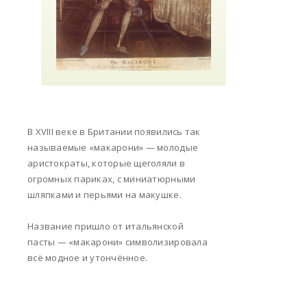
В XVIII веке в Британии появились так
называемые «макарони» — молодые
аристократы, которые щеголяли в
огромных париках, с миниатюрными
шляпками и перьями на макушке.
Название пришло от итальянской
пасты — «макарони» символизировала
всё модное и утончённое.