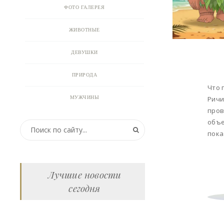
ФОТО ГАЛЕРЕЯ
ЖИВОТНЫЕ
ДЕВУШКИ
ПРИРОДА
Что 
МУЖЧИНЫ
Ричи
пров
ПРИКОЛЬНЫЕ КАРТИНКИ
объе
пока
ВИДЕО
АНИМАЦИЯ
Лучшие новости
сегодня
ОТКРЫТКИ
АНЕКДОТЫ