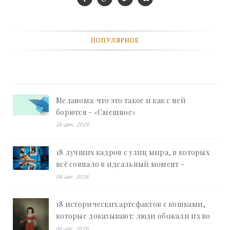
ПОПУЛЯРНОЕ
Меланома: что это такое и как с ней
борются - «Смешное»
26-дек, 2026
18 лучших кадров с улиц мира, в которых
всё совпало в идеальный момент -
«Смешное»
06-авг, 2026
18 исторических артефактов с кошками,
которые доказывают: люди обожали их во
все времена - «Смешное»
06-авг, 2026