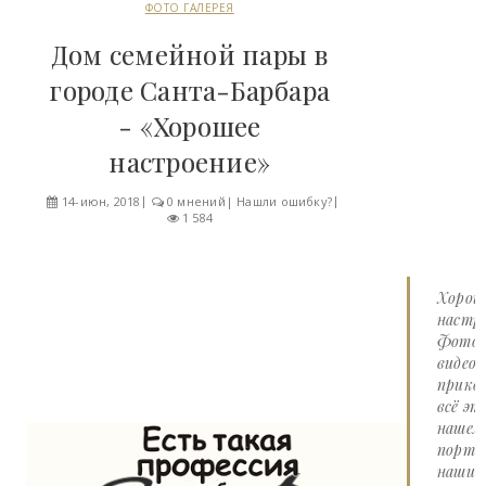
ФОТО ГАЛЕРЕЯ
Дом семейной пары в
городе Санта-Барбара
- «Хорошее
настроение»
14-июн, 2018
0 мнений
|
Нашли ошибку?
1 584
Хорош
настро
Фото 
видео
прико
всё эт
нашем
портал
наши