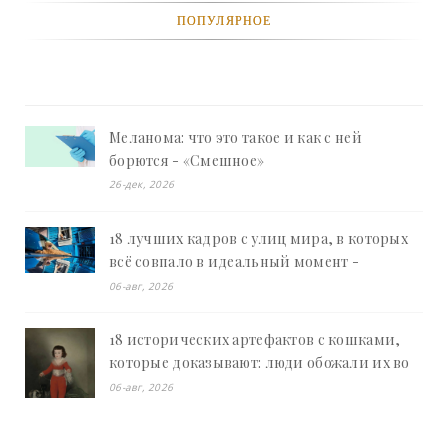
ПОПУЛЯРНОЕ
Меланома: что это такое и как с ней
борются - «Смешное»
26-дек, 2026
18 лучших кадров с улиц мира, в которых
всё совпало в идеальный момент -
«Смешное»
06-авг, 2026
18 исторических артефактов с кошками,
которые доказывают: люди обожали их во
все времена - «Смешное»
06-авг, 2026