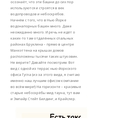
осознаёт, что эти башни до сих пор
используются и строятся в век
водопроводов и небоскрёбов.
Начнём с того, что в Нью Йорке
водонапорных башен много. Даже
неожиданно много. И речь не идёт о
каких-то там отдалённых спальных
районах Бруклина – прямо в центре
Манхэттена на крышах домов
расположены тысячи таких штуковин.
Не верите? Давайте посмотрим. Вот
вид с одной из террас нью-йоркского
офиса Гугла (из-за этого вида, я считаю
именно наш лучшим офисом компании
во всём мире!) На горизонте – красивые
старые небоскрёбы мид-тауна, тут вам
и Эмпайр Стейт Билдинг, и Крайслер.