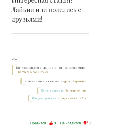
Интересная статья?
Лайкни или поделись с
друзьями!
<!--
Цитирование статьи, картинки - фото скриншот
-
Rambler News Service.
Иллюстрация к статье -
Яндекс. Картинки.
Есть вопросы.
Напишите нам.
Общие правила
поведения на сайте.
Нравится
0
Не нравится
0