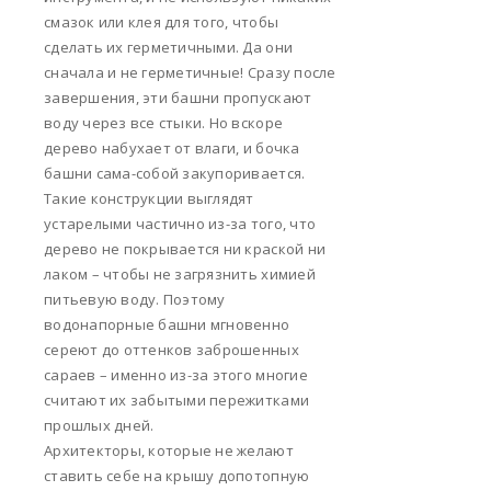
смазок или клея для того, чтобы
сделать их герметичными. Да они
сначала и не герметичные! Сразу после
завершения, эти башни пропускают
воду через все стыки. Но вскоре
дерево набухает от влаги, и бочка
башни сама-собой закупоривается.
Такие конструкции выглядят
устарелыми частично из-за того, что
дерево не покрывается ни краской ни
лаком – чтобы не загрязнить химией
питьевую воду. Поэтому
водонапорные башни мгновенно
сереют до оттенков заброшенных
сараев – именно из-за этого многие
считают их забытыми пережитками
прошлых дней.
Архитекторы, которые не желают
ставить себе на крышу допотопную