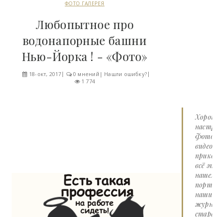
ФОТО ГАЛЕРЕЯ
Любопытное про
водонапорные башни
Нью-Йорка ! - «Фото»
18-окт, 2017
0 мнений
|
Нашли ошибку?
1 774
Хорош
настро
Фото 
видео
прико
всё эт
нашем
портал
наши
журна
стара