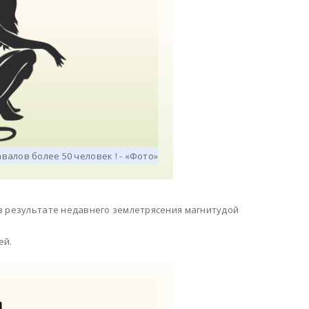
в результате недавнего землетрясения магнитудой
ей.