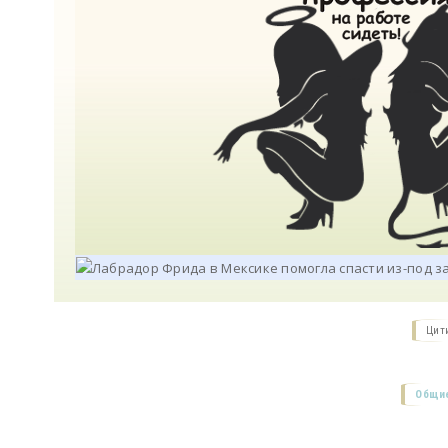
Цит
Общие