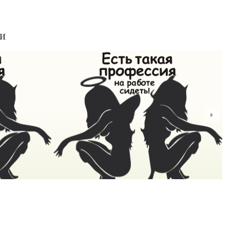
ьи
Знаменитости, которых не сломали трагедии ! - «Фото»
«Домики» Армении ! - «Фото»
07-дек, 2016