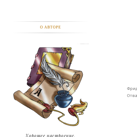
АВТОМОБИЛИ
АКТЕВИСТЫ И ИХ ВИДЕО
О АВТОРЕ
ЛЮДИ
ДЕТИ
ПОДРОСТКИ
ГОРОДА
Фрид
ЭКСПЕРЕМЕНТЫ
Отва
ЖИЛЬЕ
ЗВЕЗДЫ
ART
Хорошее настроение.