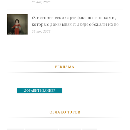
«Смешное»
06-авг, 2026
18 исторических артефактов с кошками,
которые доказывают: люди обожали их во
все времена - «Смешное»
06-авг, 2026
РЕКЛАМА
ДОБАВИТЬ БАННЕР
ОБЛАКО ТЭГОВ