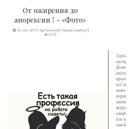
От ожирения до
анорексии ! - «Фото»
12-сен, 2017
0 мнений
|
Нашли ошибку?
2 073
Хорош
настро
Фото 
видео
прико
всё эт
нашем
портал
наши
журна
стара
для вас
чтоб