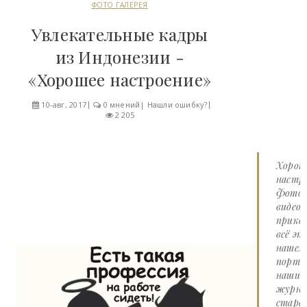
ФОТО ГАЛЕРЕЯ
Увлекательные кадры
из Индонезии -
«Хорошее настроение»
10-авг, 2017
0 мнений
|
Нашли ошибку?
2 205
Хорош
настро
Фото 
видео
прико
всё эт
нашем
портал
наши
журна
стара