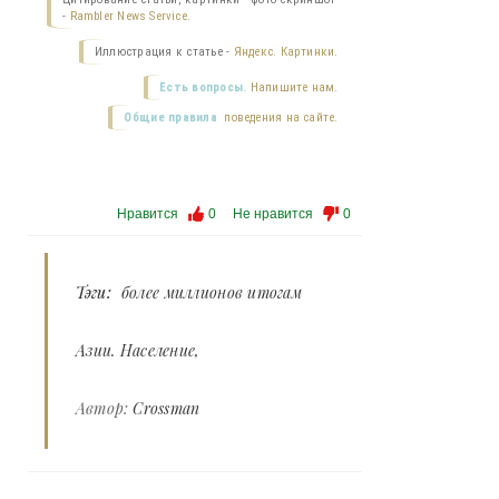
-
Rambler News Service.
Иллюстрация к статье -
Яндекс. Картинки.
Есть вопросы.
Напишите нам.
Общие правила
поведения на сайте.
Нравится
0
Не нравится
0
Тэги:
более миллионов итогам
Азии. Население
Автор:
Crossman